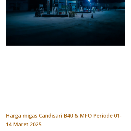
Harga migas Candisari B40 & MFO Periode 01-
14 Maret 2025