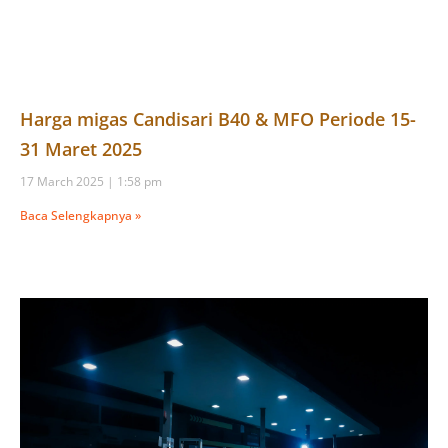
Harga migas Candisari B40 & MFO Periode 15-
31 Maret 2025
17 March 2025
1:58 pm
Baca Selengkapnya »