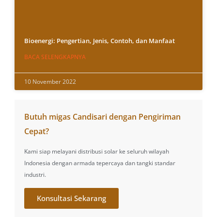
Bioenergi: Pengertian, Jenis, Contoh, dan Manfaat
BACA SELENGKAPNYA
10 November 2022
Butuh migas Candisari dengan Pengiriman
Cepat?
Kami siap melayani distribusi solar ke seluruh wilayah
Indonesia dengan armada tepercaya dan tangki standar
industri.
Konsultasi Sekarang