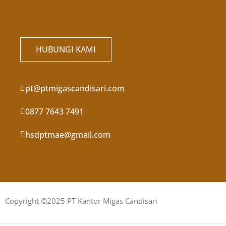
HUBUNGI KAMI
pt@ptmigascandisari.com
0877 7643 7491
hsdptmae@gmail.com
Copyright ©2025 PT Kantor Migas Candisari