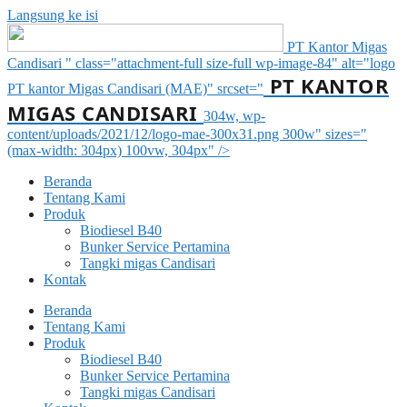
Langsung ke isi
PT Kantor Migas
Candisari " class="attachment-full size-full wp-image-84" alt="logo
PT KANTOR
PT kantor Migas Candisari (MAE)" srcset="
MIGAS CANDISARI
304w, wp-
content/uploads/2021/12/logo-mae-300x31.png 300w" sizes="
(max-width: 304px) 100vw, 304px" />
Beranda
Tentang Kami
Produk
Biodiesel B40
Bunker Service Pertamina
Tangki migas Candisari
Kontak
Beranda
Tentang Kami
Produk
Biodiesel B40
Bunker Service Pertamina
Tangki migas Candisari