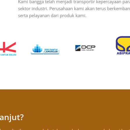
Kami bangga telah menjadi transportir kepercayaan par
sektor industri. Perusahaan kami akan terus berkemb
serta pelayanan dari produk kami.
anjut?