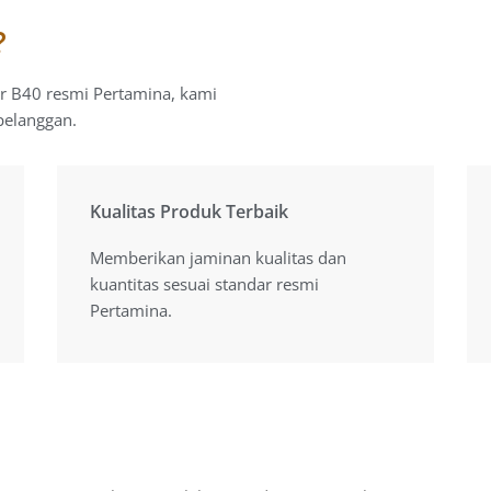
?
ar B40 resmi Pertamina, kami
pelanggan.
Kualitas Produk Terbaik
Kualitas Produk Terbaik
Memberikan jaminan kualitas dan
Memberikan jaminan kualitas dan
kuantitas sesuai standar resmi
kuantitas sesuai standar resmi
Pertamina.
Pertamina.