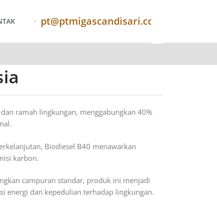
pt@ptmigascandisari.com
NTAK
sia
tif dan ramah lingkungan, menggabungkan 40%
nal.
erkelanjutan, Biodiesel B40 menawarkan
isi karbon.
ingkan campuran standar, produk ini menjadi
nsi energi dan kepedulian terhadap lingkungan.