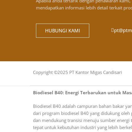
Apabila anda tertarik dengan penawaran kami
mendapatkan informasi lebih detail terkait pr
pt@ptmi
HUBUNGI KAMI
Copyright ©2025 PT Kantor Migas Candisari
Biodiesel B40: Energi Terbarukan untuk Ma
Biodiesel B40 adalah campuran bahan bakar yan
dari program biodiesel B40 yang didukung oleh 
dan mendukung transisi menuju sumber energi te
tepat untuk kebutuhan industri yang lebih berkel