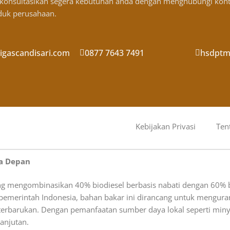
, konsultasikan segera kebutuhan anda dengan menghubungi kon
oduk perusahaan.
gascandisari.com
0877 7643 7491
hsdptm
Kebijakan Privasi
Ten
sa Depan
g mengombinasikan 40% biodiesel berbasis nabati dengan 60% b
pemerintah Indonesia, bahan bakar ini dirancang untuk mengurang
rbarukan. Dengan pemanfaatan sumber daya lokal seperti minyak
anjutan.