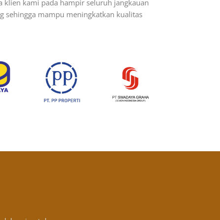
a klien kami pada hampir seluruh jangkauan
ang sehingga mampu meningkatkan kualitas