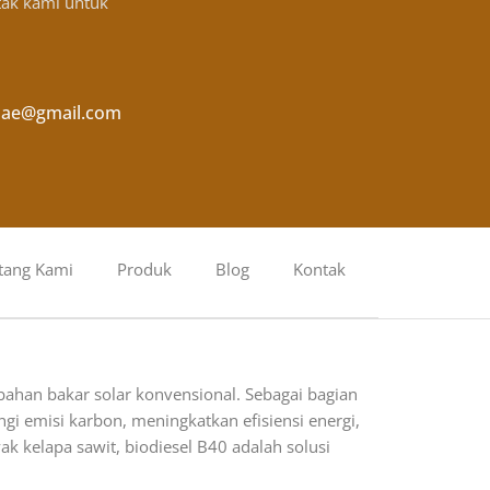
tak kami untuk
ae@gmail.com
tang Kami
Produk
Blog
Kontak
ahan bakar solar konvensional. Sebagai bagian
i emisi karbon, meningkatkan efisiensi energi,
 kelapa sawit, biodiesel B40 adalah solusi